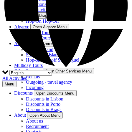
Attractions
All Activities
Braga
Open Braga Menu
Hop-On Hop-Off
Algarve
Open Algarve Menu
Guided Tours
Private Tours
Azores
Open Azores Menu
Terceira Island
São Miguel Island
Hop-on Hop-off São Miguel
Multiday Tours
Other Services
Open Other Services Menu
Rentals
All Activities
Outgoing - travel agency
Menu
Incoming
Discounts
Open Discounts Menu
Discounts in Lisbon
Discounts in Porto
Discounts in Braga
About
Open About Menu
About us
Recruitment
Contacts