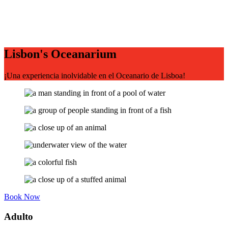
Lisbon's Oceanarium
¡Una experiencia inolvidable en el Oceanario de Lisboa!
Book Now
Adulto