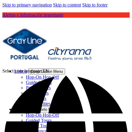
Skip to primary navigation
Skip to content
Skip to footer
Alertas e información importante
Select your language
EN
Lisbon
Open Lisbon Menu
Hop-On Hop-Off
Guided Tours
Private Tours
Experiences
Attractions
All Activities
Porto
Open Porto Menu
Hop-On Hop-Off
Guided Tours
Private Tours
Experiences