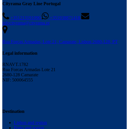
Cityrama Gray Line Portugal
+351213191090
+351938871418
infocityrama@cityrama.pt
Rua Forças Armadas, Lote 21, Camarate, Lisbon 2680-128, PT
Legal information
RNAVT.1782
Rua Forcas Armadas Lote 21
2680-128 Camarate
NIF: 500064555
Destination
Lisbon and region
Porto and region